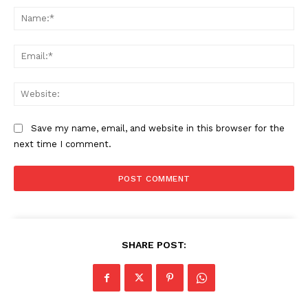
Na
Ema
Web
Save my name, email, and website in this browser for the
next time I comment.
HELVILUX
HELVILUX
ONLINE MEDIA
ONLINE MEDIA
SUBSCRIBE NOW
SUBSCRIBE NOW
SHARE POST:
Helvilux.lu
Helvilux.lu