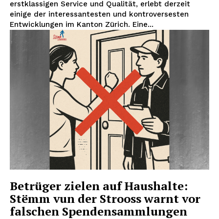
erstklassigen Service und Qualität, erlebt derzeit
einige der interessantesten und kontroversesten
Entwicklungen im Kanton Zürich. Eine...
HELVILUX
HELVILUX
ONLINE MEDIA
ONLINE MEDIA
Betrüger zielen auf Haushalte:
Stëmm vun der Strooss warnt vor
falschen Spendensammlungen
SUBSCRIBE NOW
SUBSCRIBE NOW