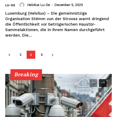
Helvilux Lu-De
-
December 5, 2025
LU-DE
Luxemburg (Helvilux) – Die gemeinnützige
Organisation Stëmm vun der Strooss warnt dringend
Helvilux.lu
Helvilux.lu
die Öffentlichkeit vor betrügerischen Haustür-
Sammelaktionen, die in ihrem Namen durchgeführt
About
About
werden. Die...
Contact us
Contact us
Subscription Plans
Subscription Plans
3
4
5
My account
My account
Breaking