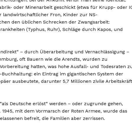
rik- oder Minenarbeit geschickt (etwa für Krupp- oder I
 landwirtschaftlicher Fron, Kinder zur NS-
chen den üblichen Schrecken der Zwangsarbeit:
 Krankheiten (Typhus, Ruhr), Schläge durch Kapos, und
„indirekt“ – durch Überarbeitung und Vernachlässigung –
xemburg, oft Bauern wie die Arendts, wurden zu
i Vorbereitung hatten, was hohe Ausfall- und Todesraten z
S-Buchhaltung: ein Eintrag im gigantischen System der
päer ausbeutete, darunter 5,7 Millionen zivile Arbeitskräf
 “als Deutsche erlöst“ werden – oder zugrunde gehen,
n. 1945, mit dem Vormarsch der Roten Armee, wurde das
assenen befreit, die Familien aber zerrissen.