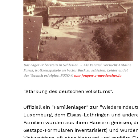
Das Lager Boberstein in Schlesien. – Als Versuch versucht Antoine
Funck, Rotkreuzpakete an Victor Buck zu schicken. Leider endet
der Versuch erfolglos.
FOTO
©
ons-jongen-a-meedercher.lu
“Stärkung des deutschen Volkstums“.
Offiziell ein “Familienlager“ zur “Wiedereindeu
Luxemburg, dem Elsass-Lothringen und anderen
Familien wurden aus ihren Häusern gerissen, du
Gestapo-Formularen inventarisiert) und wurden
Viehwaggons, oft ohne Nahrung und sanitäre Ein