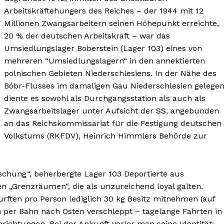
Arbeitskräftehungers des Reiches – der 1944 mit 12
Millionen Zwangsarbeitern seinen Höhepunkt erreichte,
20 % der deutschen Arbeitskraft – war das
Umsiedlungslager Boberstein (Lager 103) eines von
mehreren “Umsiedlungslagern“ in den annektierten
polnischen Gebieten Niederschlesiens. In der Nähe des
Bóbr-Flusses im damaligen Gau Niederschlesien gelegen
diente es sowohl als Durchgangsstation als auch als
Zwangsarbeitslager unter Aufsicht der SS, angebunden
an das Reichskommissariat für die Festigung deutschen
Volkstums (RKFDV), Heinrich Himmlers Behörde zur
tschung“, beherbergte Lager 103 Deportierte aus
 „Grenzräumen“, die als unzureichend loyal galten.
rften pro Person lediglich 30 kg Besitz mitnehmen (auf
 per Bahn nach Osten verschleppt – tagelange Fahrten in
richtungen. Bei der Ankunft verlor man seine Identität: