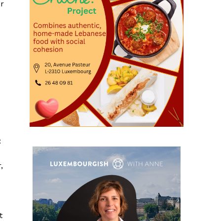
r
:
,
t