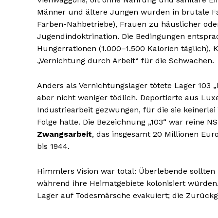
Männer und ältere Jungen wurden in brutale Fab
Farben-Nahbetriebe), Frauen zu häuslicher oder
Jugendindoktrination. Die Bedingungen entspra
Hungerrationen (1.000–1.500 Kalorien täglich),
„Vernichtung durch Arbeit“ für die Schwachen.
Anders als Vernichtungslager tötete Lager 103 
aber nicht weniger tödlich. Deportierte aus Lu
Industriearbeit gezwungen, für die sie keinerle
Folge hatte. Die Bezeichnung „103“ war reine N
Zwangsarbeit
, das insgesamt 20 Millionen Euro
bis 1944.
Himmlers Vision war total: Überlebende sollten
während ihre Heimatgebiete kolonisiert würde
Lager auf Todesmärsche evakuiert; die Zurückgel