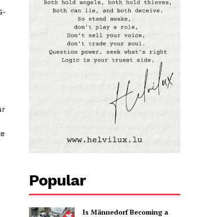
G-
ur
te
Popular
Is Männedorf Becoming a