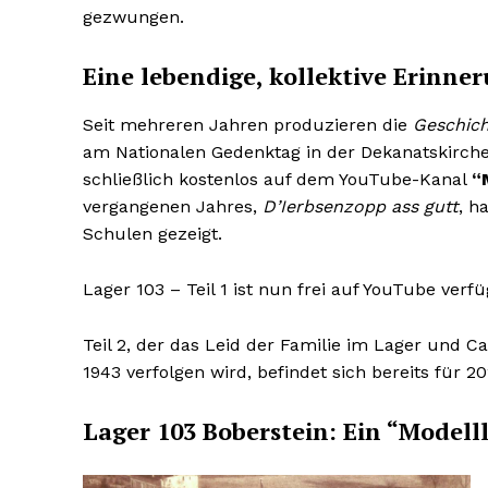
gezwungen.
SUBSCRIB
SUBSCRIB
Eine lebendige, kollektive Erinne
Seit mehreren Jahren produzieren die
Geschich
am Nationalen Gedenktag in der Dekanatskirche
schließlich kostenlos auf dem YouTube-Kanal
“
vergangenen Jahres,
D’Ierbsenzopp ass gutt
, h
Schulen gezeigt.
Lager 103 – Teil 1 ist nun frei auf YouTube verf
Teil 2, der das Leid der Familie im Lager und
1943 verfolgen wird, befindet sich bereits für 2
Lager 103 Boberstein: Ein “Model