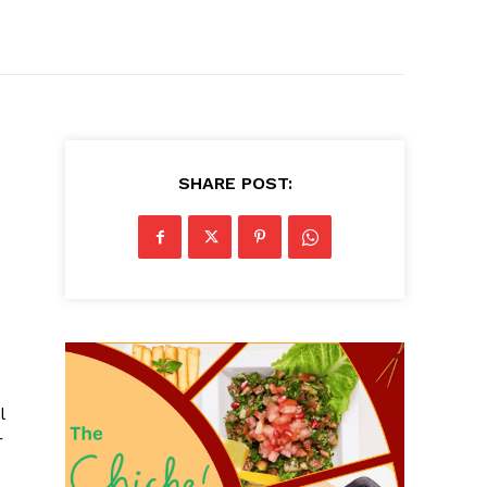
SHARE POST:
l
r