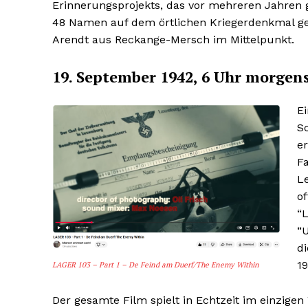
Erinnerungsprojekts, das vor mehreren Jahren 
48 Namen auf dem örtlichen Kriegerdenkmal gew
Arendt aus Reckange-Mersch im Mittelpunkt.
19. September 1942, 6 Uhr morgen
Ei
Sc
er
Fa
L
of
“L
“
d
19
LAGER 103 – Part 1 – De Feind am Duerf/The Enemy Within
Der gesamte Film spielt in Echtzeit im einzig