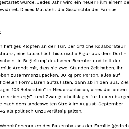
gestartet wurde. Jedes Jahr wird ein neuer Film einem de
idmet. Dieses Mal steht die Geschichte der Familie
s
n heftiges Klopfen an der Tür. Der örtliche Kollaborateur
hranz, eine tatsächlich historische Figur aus dem Dorf –
scheint in Begleitung deutscher Beamter und teilt der
milie Arendt mit, dass sie zwei Stunden Zeit haben, ihr
eben zusammenzupacken. 30 kg pro Person, alles auf
fiziellen Formularen aufzulisten, dann ab in den Bus. Ziel
ager 103 Boberstein” in Niederschlesien, eines der ersten
Umerziehungs”- und Zwangsarbeitslager für Luxemburger
ie nach dem landesweiten Streik im August–September
42 als politisch unzuverlässig galten.
en Wohnküchenraum des Bauernhauses der Familie (gedreh