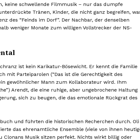
nen, keine schwellende Filmmusik – nur das dumpfe
unterdrückte Tränen, Kinder, die nicht ganz begreifen, wa
senz des “Feinds im Dorf”. Der Nachbar, der denselben
halb weniger Monate zum willigen Vollstrecker der NS-
ntal
Schranz ist kein Karikatur-Bösewicht. Er kennt die Familie
ich mit Parteiparolen (“Das ist die Gerechtigkeit des
ie ein gewöhnlicher Mann zum Kollaborateur wird. Ihm
the”) Arendt, die eine ruhige, aber ungebrochene Haltung
eigerung, sich zu beugen, die das emotionale Rückgrat des
Helvilux.lu
Helvilux.lu
LUX
LUX
uch und führten die historischen Recherchen durch. Oli
MEDIA
MEDIA
ierte das ehrenamtliche Ensemble (viele von ihnen heutig
About
About
Clonans Musik sitzen perfekt. Nichts wirkt billig oder