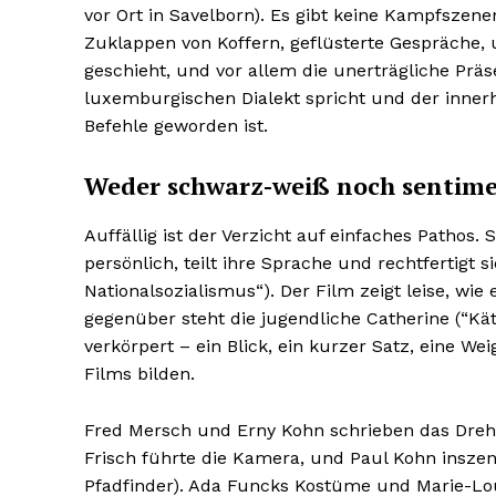
vor Ort in Savelborn). Es gibt keine Kampfsze
Zuklappen von Koffern, geflüsterte Gespräche, 
geschieht, und vor allem die unerträgliche Prä
luxemburgischen Dialekt spricht und der inner
Befehle geworden ist.
Weder schwarz-weiß noch sentime
Auffällig ist der Verzicht auf einfaches Pathos. 
persönlich, teilt ihre Sprache und rechtfertigt s
Nationalsozialismus“). Der Film zeigt leise, w
gegenüber steht die jugendliche Catherine (“Kä
verkörpert – ein Blick, ein kurzer Satz, eine W
Films bilden.
HELVI
HELVI
Fred Mersch und Erny Kohn schrieben das Drehb
ONLINE 
ONLINE 
Frisch führte die Kamera, und Paul Kohn inszen
Pfadfinder). Ada Funcks Kostüme und Marie-Lou 