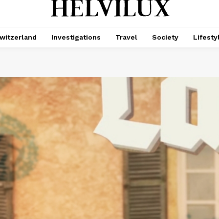
witzerland
Investigations
Travel
Society
Lifesty