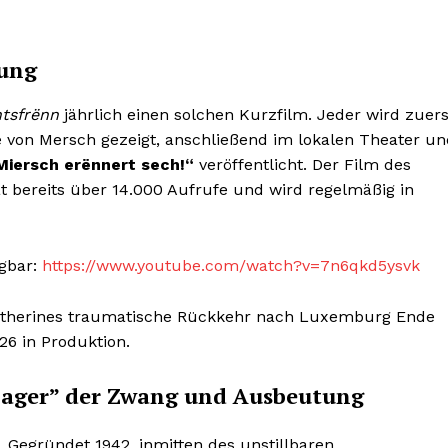
Contact us
Contact us
Subscription Plans
Subscription Plans
E NOW
E NOW
rung
My account
My account
tsfrënn
jährlich einen solchen Kurzfilm. Jeder wird zuers
 von Mersch gezeigt, anschließend im lokalen Theater un
Miersch erënnert sech!“
veröffentlicht. Der Film des
at bereits über 14.000 Aufrufe und wird regelmäßig in
ügbar:
https://www.youtube.com/watch?v=7n6qkd5ysvk
 Catherines traumatische Rückkehr nach Luxemburg Ende
026 in Produktion.
llager” der Zwang und Ausbeutung
Gegründet 1942, inmitten des unstillbaren