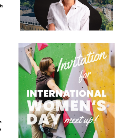
is
d
as
)