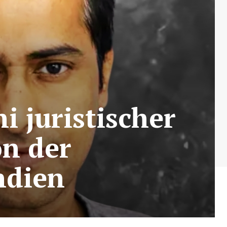
i juristischer
on der
ndien