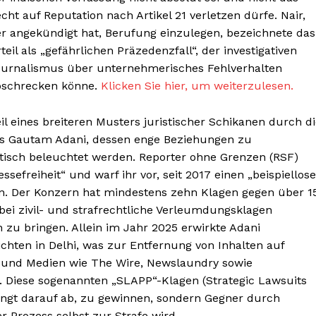
Contact us
Contact us
cht auf Reputation nach Artikel 21 verletzen dürfe. Nair,
Subscription Plans
Subscription Plans
r angekündigt hat, Berufung einzulegen, bezeichnete das
E NOW
E NOW
My account
My account
teil als „gefährlichen Präzedenzfall“, der investigativen
ournalismus über unternehmerisches Fehlverhalten
bschrecken könne.
Klicken Sie hier, um weiterzulesen.
Teil eines breiteren Musters juristischer Schikanen durch d
rs Gautam Adani, dessen enge Beziehungen zu
tisch beleuchtet werden. Reporter ohne Grenzen (RSF)
sefreiheit“ und warf ihr vor, seit 2017 einen „beispiellos
en. Der Konzern hat mindestens zehn Klagen gegen über 1
ei zivil- und strafrechtliche Verleumdungsklagen
zu bringen. Allein im Jahr 2025 erwirkte Adani
chten in Delhi, was zur Entfernung von Inhalten auf
 und Medien wie The Wire, Newslaundry sowie
 Diese sogenannten „SLAPP“-Klagen (Strategic Lawsuits
edingt darauf ab, zu gewinnen, sondern Gegner durch
 Prozess selbst zur Strafe wird.