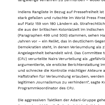
Indiens Rangliste in Bezug auf Pressefreiheit is
stark gefallen und rutschte im World Press Fr
auf Platz 159 von 180 Ländern ab. Strafrechtli
die aus der britischen Kolonialzeit im indische
(Paragraphen 499 und 500) stammen, sehen Haft
Jahren vor – ein Relikt, das in deutlichem Geg
Demokratien steht, in denen Verleumdung als zi
Angelegenheit behandelt wird. Das Committee to
(CPJ) verurteilte Nairs Verurteilung als „gefähr
argumentierte, sie ersticke Berichterstattung im
und schrecke die Kontrolle mächtiger Akteure a
Haftstrafen für Verleumdung erlauben, werden
legitimen Journalismus zu verhindern“, sagte 
Programmkoordinator des CPJ.
Die aggressiven Taktiken der Adani-Gruppe geh