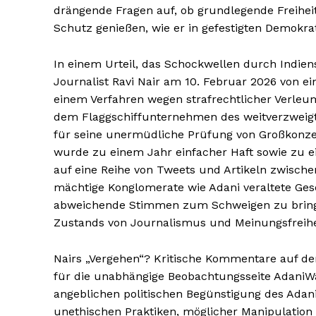
drängende Fragen auf, ob grundlegende Freiheit
Schutz genießen, wie er in gefestigten Demokrat
In einem Urteil, das Schockwellen durch Indie
Journalist Ravi Nair am 10. Februar 2026 von ei
einem Verfahren wegen strafrechtlicher Verleum
dem Flaggschiffunternehmen des weitverzweigt
für seine unermüdliche Prüfung von Großkonze
wurde zu einem Jahr einfacher Haft sowie zu ein
auf eine Reihe von Tweets und Artikeln zwische
mächtige Konglomerate wie Adani veraltete Gese
abweichende Stimmen zum Schweigen zu bringen
Zustands von Journalismus und Meinungsfreihei
Nairs „Vergehen“? Kritische Kommentare auf der
für die unabhängige Beobachtungsseite AdaniWat
angeblichen politischen Begünstigung des Adani
unethischen Praktiken, möglicher Manipulatio