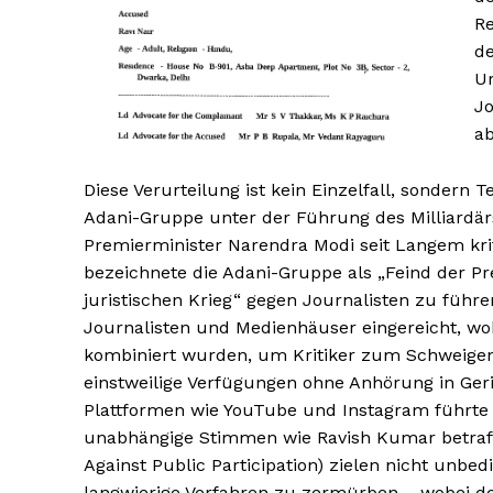
Re
de
SUBSCRIB
SUBSCRIB
Ur
J
a
Diese Verurteilung ist kein Einzelfall, sondern 
Adani-Gruppe unter der Führung des Milliardä
Premierminister Narendra Modi seit Langem kri
bezeichnete die Adani-Gruppe als „Feind der Pres
juristischen Krieg“ gegen Journalisten zu führ
Journalisten und Medienhäuser eingereicht, wob
kombiniert wurden, um Kritiker zum Schweigen 
einstweilige Verfügungen ohne Anhörung in Geri
Plattformen wie YouTube und Instagram führte
unabhängige Stimmen wie Ravish Kumar betraf.
Against Public Participation) zielen nicht unb
langwierige Verfahren zu zermürben – wobei der