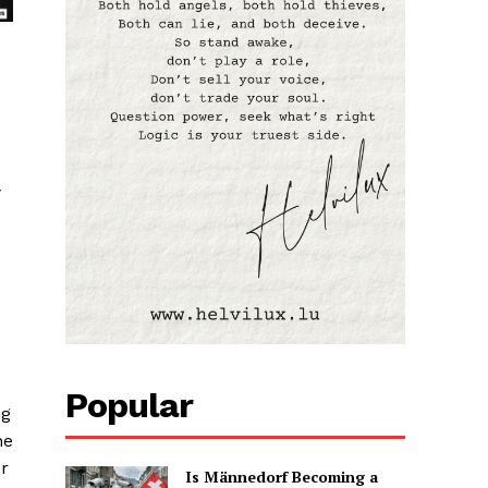
Popular
ng
ne
er
Is Männedorf Becoming a