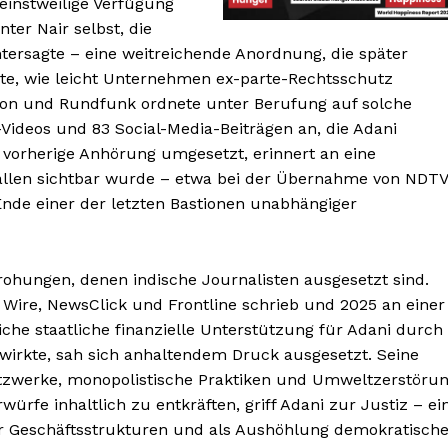
 einstweilige Verfügung
ter Nair selbst, die
ntersagte – eine weitreichende Anordnung, die später
hte, wie leicht Unternehmen ex-parte-Rechtsschutz
ion und Rundfunk ordnete unter Berufung auf solche
ideos und 83 Social-Media-Beiträgen an, die Adani
e vorherige Anhörung umgesetzt, erinnert an eine
ällen sichtbar wurde – etwa bei der Übernahme von NDTV
Ende einer der letzten Bastionen unabhängiger
rohungen, denen indische Journalisten ausgesetzt sind.
 Wire, NewsClick und Frontline schrieb und 2025 an einer
he staatliche finanzielle Unterstützung für Adani durch
itwirkte, sah sich anhaltendem Druck ausgesetzt. Seine
zwerke, monopolistische Praktiken und Umweltzerstöru
würfe inhaltlich zu entkräften, griff Adani zur Justiz – ei
nter Geschäftsstrukturen und als Aushöhlung demokratisch