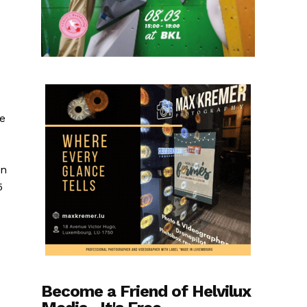
ie
en
5
Become a Friend of Helvilux