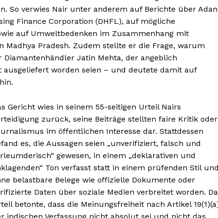
en. So verwies Nair unter anderem auf Berichte über Adan
ing Finance Corporation (DHFL), auf mögliche
sowie auf Umweltbedenken im Zusammenhang mit
in Madhya Pradesh. Zudem stellte er die Frage, warum
r Diamantenhändler Jatin Mehta, der angeblich
t ausgeliefert worden seien – und deutete damit auf
hin.
s Gericht wies in seinem 55-seitigen Urteil Nairs
rteidigung zurück, seine Beiträge stellten faire Kritik oder
urnalismus im öffentlichen Interesse dar. Stattdessen
fand es, die Aussagen seien „unverifiziert, falsch und
rleumderisch“ gewesen, in einem „deklarativen und
klagenden“ Ton verfasst statt in einem prüfenden Stil un
Helvilux.lu
Helvilux.lu
ne belastbare Belege wie offizielle Dokumente oder
LUX
LUX
rifizierte Daten über soziale Medien verbreitet worden. D
MEDIA
MEDIA
teil betonte, dass die Meinungsfreiheit nach Artikel 19(1)(a
About
About
r indischen Verfassung nicht absolut sei und nicht das