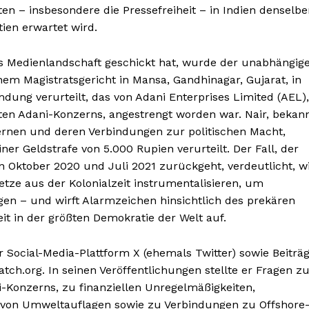
en – insbesondere die Pressefreiheit – in Indien denselb
ien erwartet wird.
ns Medienlandschaft geschickt hat, wurde der unabhängig
nem Magistratsgericht in Mansa, Gandhinagar, Gujarat, in
dung verurteilt, das von Adani Enterprises Limited (AEL),
en Adani-Konzerns, angestrengt worden war. Nair, bekan
rnen und deren Verbindungen zur politischen Macht,
er Geldstrafe von 5.000 Rupien verurteilt. Der Fall, der
n Oktober 2020 und Juli 2021 zurückgeht, verdeutlicht, w
tze aus der Kolonialzeit instrumentalisieren, um
 – und wirft Alarmzeichen hinsichtlich des prekären
t in der größten Demokratie der Welt auf.
 Social-Media-Plattform X (ehemals Twitter) sowie Beiträ
ch.org. In seinen Veröffentlichungen stellte er Fragen z
-Konzerns, zu finanziellen Unregelmäßigkeiten,
n von Umweltauflagen sowie zu Verbindungen zu Offshore