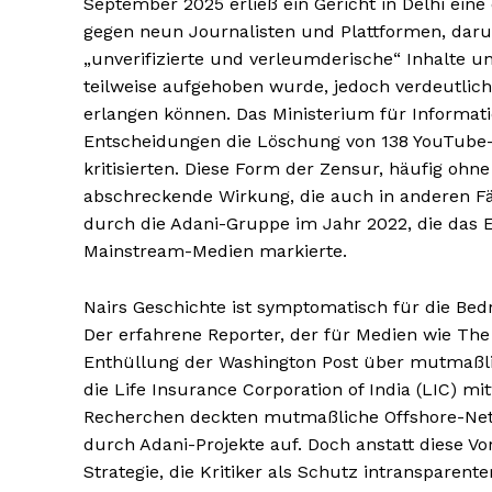
September 2025 erließ ein Gericht in Delhi eine
gegen neun Journalisten und Plattformen, darun
„unverifizierte und verleumderische“ Inhalte u
teilweise aufgehoben wurde, jedoch verdeutlic
erlangen können. Das Ministerium für Informat
Entscheidungen die Löschung von 138 YouTube-V
kritisierten. Diese Form der Zensur, häufig ohn
abschreckende Wirkung, die auch in anderen F
durch die Adani-Gruppe im Jahr 2022, die das 
Mainstream-Medien markierte.
Nairs Geschichte ist symptomatisch für die Bed
Der erfahrene Reporter, der für Medien wie The
Enthüllung der Washington Post über mutmaßlic
die Life Insurance Corporation of India (LIC) m
Recherchen deckten mutmaßliche Offshore-Net
durch Adani-Projekte auf. Doch anstatt diese Vor
Strategie, die Kritiker als Schutz intranspare