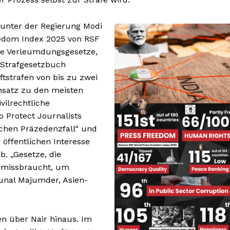
t unter der Regierung Modi
eedom Index 2025 von RSF
che Verleumdungsgesetze,
n Strafgesetzbuch
strafen von bis zu zwei
ensatz zu den meisten
vilrechtliche
 Protect Journalists
lichen Präzedenzfall“ und
 öffentlichen Interesse
b. „Gesetze, die
 missbraucht, um
Kunal Majumder, Asien-
en über Nair hinaus. Im