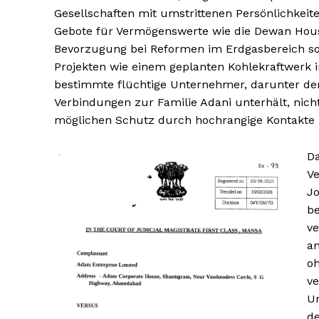
Gesellschaften mit umstrittenen Persönlichkeit
Gebote für Vermögenswerte wie die Dewan Hous
Bevorzugung bei Reformen im Erdgasbereich 
Projekten wie einem geplanten Kohlekraftwerk 
bestimmte flüchtige Unternehmer, darunter de
Verbindungen zur Familie Adani unterhält, nich
möglichen Schutz durch hochrangige Kontakte 
Da
Ve
Jo
be
ve
an
oh
HELVI
HELVI
ve
ONLINE 
ONLINE 
Ur
de