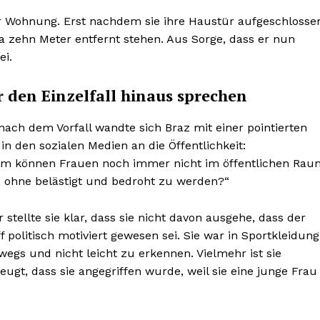
er Wohnung. Erst nachdem sie ihre Haustür aufgeschlosse
a zehn Meter entfernt stehen. Aus Sorge, dass er nun
ei.
 den Einzelfall hinaus sprechen
nach dem Vorfall wandte sich Braz mit einer pointierten
in den sozialen Medien an die Öffentlichkeit:
m können Frauen noch immer nicht im öffentlichen Rau
, ohne belästigt und bedroht zu werden?“
 stellte sie klar, dass sie nicht davon ausgehe, dass der
f politisch motiviert gewesen sei. Sie war in Sportkleidung
wegs und nicht leicht zu erkennen. Vielmehr ist sie
Helvilux.lu
Helvilux.lu
eugt, dass sie angegriffen wurde, weil sie eine junge Frau
LUX
LUX
MEDIA
MEDIA
About
About