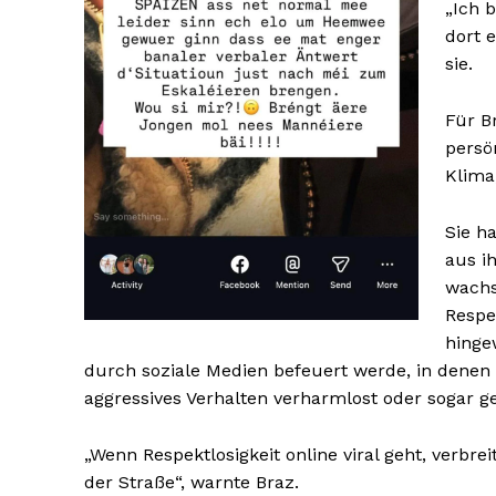
„Ich 
dort e
sie.
SUBSCRIB
SUBSCRIB
Für B
persö
Klima,
Sie h
aus ih
wachs
Respe
hingew
durch soziale Medien befeuert werde, in dene
aggressives Verhalten verharmlost oder sogar ge
„Wenn Respektlosigkeit online viral geht, verbrei
der Straße“, warnte Braz.