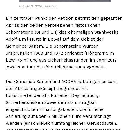
Foto @ D. BRIDE Helvilux
Helvilux.lu
Helvilux.lu
Ein zentraler Punkt der Petition betrifft den geplanten
Abriss der beiden verbliebenen historischen
About
About
Schornsteine (SI und SII) des ehemaligen Stahlwerks
Contact us
Contact us
Adolf-Emil-Hütte in Belval auf dem Gebiet der
Subscription Plans
Subscription Plans
Gemeinde Sanem. Die Schornsteine wurden
My account
My account
ursprünglich 1969 und 1972 errichtet (Höhen: 115 m
bzw. 75 m) und aus Sicherheitsgründen im Jahr 2012
jeweils auf 40 m Höhe teilweise zurückgebaut.
Die Gemeinde Sanem und AGORA haben gemeinsam
den Abriss angekündigt, begründet mit
fortschreitender struktureller Degradation,
Sicherheitsrisiken sowie den als untragbar
eingeschätzten Erhaltungskosten, die für eine
Sanierung auf über 6 Millionen Euro veranschlagt
werden (einschließlich umfangreicher Gerüstbauten,