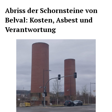
Abriss der Schornsteine von
Belval: Kosten, Asbest und
Verantwortung
HELVILUX
HELVILUX
ONLINE MEDIA
ONLINE MEDIA
SUBSCRIBE NOW
SUBSCRIBE NOW